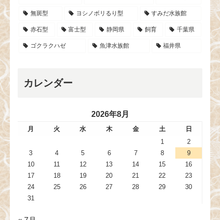
無斑型
ヨシノボリるり型
すみだ水族館
赤石型
富士型
静岡県
飼育
千葉県
ゴクラクハゼ
魚津水族館
福井県
カレンダー
2026年8月
月
火
水
木
金
土
日
1
2
3
4
5
6
7
8
9
10
11
12
13
14
15
16
17
18
19
20
21
22
23
24
25
26
27
28
29
30
31