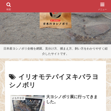
検索
メニュー
日本産ヨシノボリ全種を網羅。見分け方、捕まえ方、飼い方をわかりやすく紹
介したサイトです。
イリオモテパイヌキバラヨ
シノボリ
大ヨシノボリ展に行ってきま
よもやま話
した。