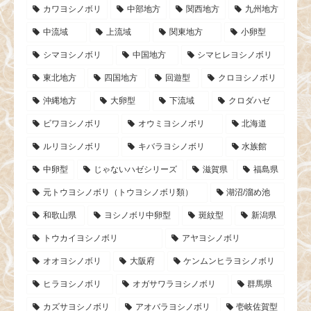
カワヨシノボリ
中部地方
関西地方
九州地方
中流域
上流域
関東地方
小卵型
シマヨシノボリ
中国地方
シマヒレヨシノボリ
東北地方
四国地方
回遊型
クロヨシノボリ
沖縄地方
大卵型
下流域
クロダハゼ
ビワヨシノボリ
オウミヨシノボリ
北海道
ルリヨシノボリ
キバラヨシノボリ
水族館
中卵型
じゃないハゼシリーズ
滋賀県
福島県
元トウヨシノボリ（トウヨシノボリ類）
湖沼/溜め池
和歌山県
ヨシノボリ中卵型
斑紋型
新潟県
トウカイヨシノボリ
アヤヨシノボリ
オオヨシノボリ
大阪府
ケンムンヒラヨシノボリ
ヒラヨシノボリ
オガサワラヨシノボリ
群馬県
カズサヨシノボリ
アオバラヨシノボリ
壱岐佐賀型