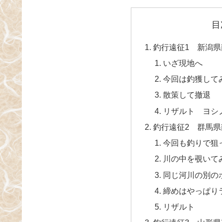
目
釣行遠征1 新潟
いざ現地へ
今回は釣獲して
散策して撤退
リザルト ヨシ
釣行遠征2 群馬
今回も釣りで狙
川の中を覗いて
同じ河川の別の
締めはやっぱり
リザルト