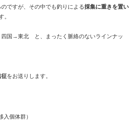
るのですが、その中でも釣りによる
採集に重きを置い
す。
→四国→東北 と、まったく脈絡のないラインナッ
。
遠征
をお送りします。
移入個体群）