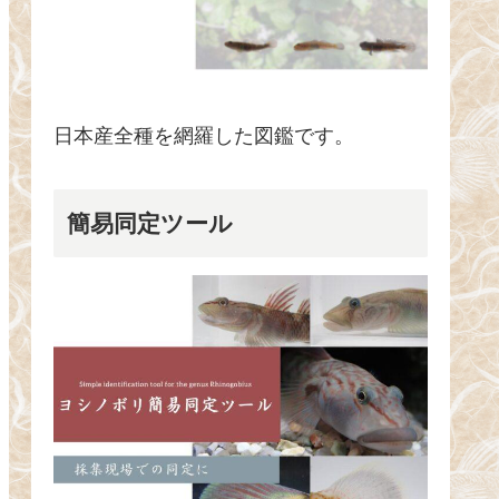
日本産全種を網羅した図鑑です。
簡易同定ツール