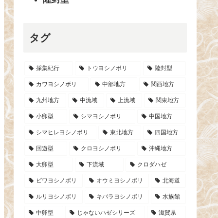
タグ
採集紀行
トウヨシノボリ
陸封型
カワヨシノボリ
中部地方
関西地方
九州地方
中流域
上流域
関東地方
小卵型
シマヨシノボリ
中国地方
シマヒレヨシノボリ
東北地方
四国地方
回遊型
クロヨシノボリ
沖縄地方
大卵型
下流域
クロダハゼ
ビワヨシノボリ
オウミヨシノボリ
北海道
ルリヨシノボリ
キバラヨシノボリ
水族館
中卵型
じゃないハゼシリーズ
滋賀県