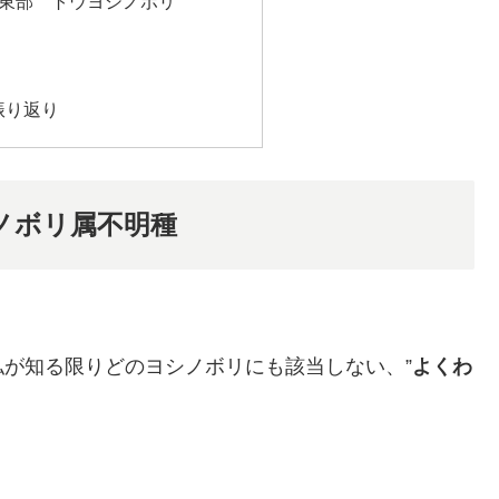
県東部 トウヨシノボリ
振り返り
ノボリ属不明種
が知る限りどのヨシノボリにも該当しない、”
よくわ