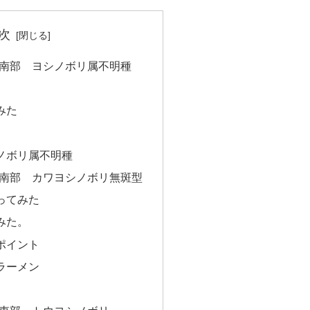
次
県南部 ヨシノボリ属不明種
みた
ノボリ属不明種
県南部 カワヨシノボリ無斑型
ってみた
みた。
ポイント
ラーメン