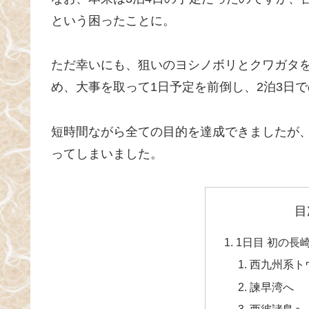
という困ったことに。
ただ幸いにも、狙いのヨシノボリとクワガタ
め、大事を取って1日予定を前倒し、2泊3日
短時間ながら全ての目的を達成できましたが
ってしまいました。
目
1日目 初の長
西九州系ト
諫早湾へ
西彼諸島へ