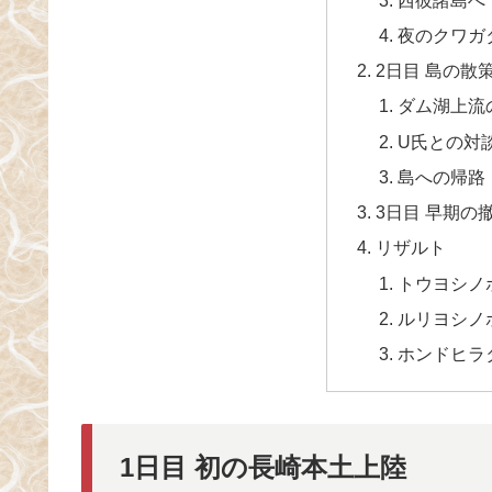
夜のクワガ
2日目 島の散
ダム湖上流
U氏との対
島への帰路
3日目 早期の
リザルト
トウヨシノ
ルリヨシノ
ホンドヒラ
1日目 初の長崎本土上陸