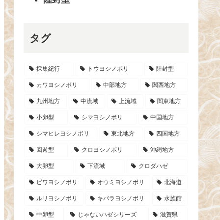
タグ
採集紀行
トウヨシノボリ
陸封型
カワヨシノボリ
中部地方
関西地方
九州地方
中流域
上流域
関東地方
小卵型
シマヨシノボリ
中国地方
シマヒレヨシノボリ
東北地方
四国地方
回遊型
クロヨシノボリ
沖縄地方
大卵型
下流域
クロダハゼ
ビワヨシノボリ
オウミヨシノボリ
北海道
ルリヨシノボリ
キバラヨシノボリ
水族館
中卵型
じゃないハゼシリーズ
滋賀県