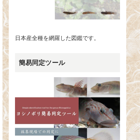
日本産全種を網羅した図鑑です。
簡易同定ツール