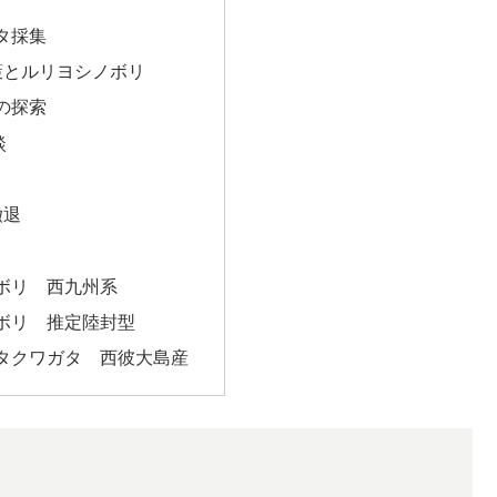
タ採集
策とルリヨシノボリ
の探索
談
撤退
ボリ 西九州系
ボリ 推定陸封型
タクワガタ 西彼大島産