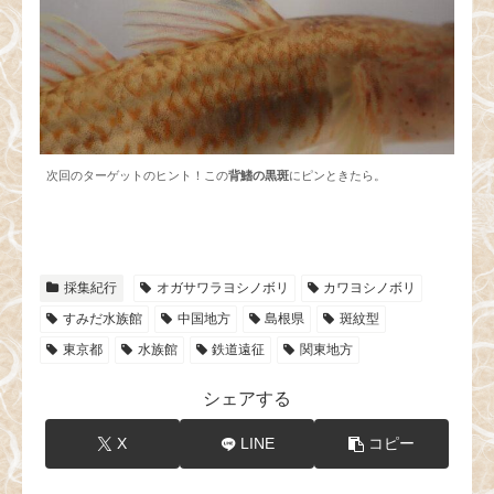
次回のターゲットのヒント！この
背鰭の黒斑
にピンときたら。
採集紀行
オガサワラヨシノボリ
カワヨシノボリ
すみだ水族館
中国地方
島根県
斑紋型
東京都
水族館
鉄道遠征
関東地方
シェアする
X
LINE
コピー