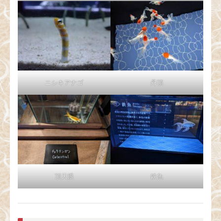
ニシキアナゴ
丹頂
頂天眼
鉄魚