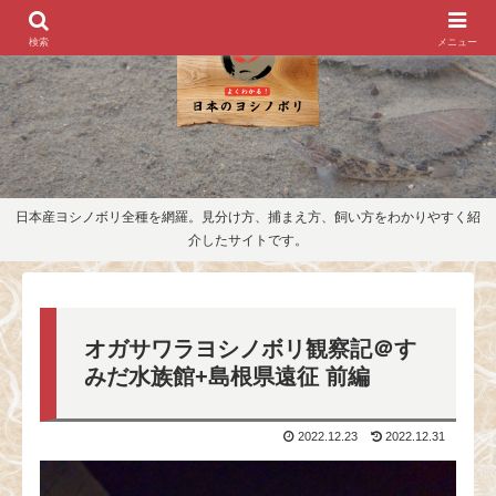
検索
メニュー
日本産ヨシノボリ全種を網羅。見分け方、捕まえ方、飼い方をわかりやすく紹
介したサイトです。
オガサワラヨシノボリ観察記＠す
みだ水族館+島根県遠征 前編
2022.12.23
2022.12.31