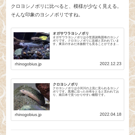
クロヨシノボリに比べると、模様が少なく見える。
そんな印象のヨシノボリですね。
オガサワラヨシノボリ
オガサワラヨシノボリは小笠原諸島固有のヨシノ
ボリです。クロヨシノボリに近縁と言われていま
す。東京のすみだ水族館でも見ることができま
す。
2022.12.23
rhinogobius.jp
クロヨシノボリ
クロヨシノボリは小河川の上流に見られるヨシノ
ボリです。黒潮に沿った分布をとると言われてお
り、南日本で見つかりやすい種類です。
2022.04.18
rhinogobius.jp