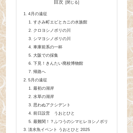
目次
4月の遠征
すさみ町エビとカニの水族館
クロヨシノボリの川
シマヨシノボリの川
車庫前系の一杯
大阪での採集
下見！きんたい廃校博物館
帰路へ
5月の遠征
最初の湖岸
水草の湖岸
思わぬアクシデント
前日設営 うおとひと
最難関！？ふつうのシマヒレヨシノボリ
淡水魚イベント うおとひと 2025