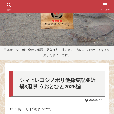
検索
メニュー
日本産ヨシノボリ全種を網羅。見分け方、捕まえ方、飼い方をわかりやすく紹
介したサイトです。
シマヒレヨシノボリ他採集記＠近
畿3府県 うおとひと2025編
2025.07.14
どうも、サビぬきです。