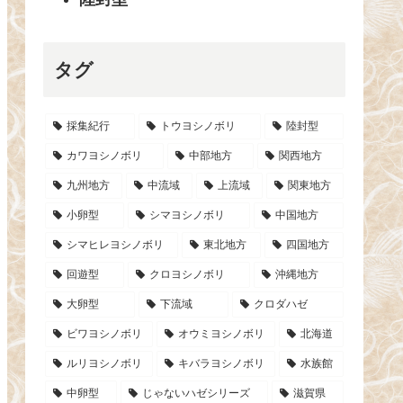
タグ
採集紀行
トウヨシノボリ
陸封型
カワヨシノボリ
中部地方
関西地方
九州地方
中流域
上流域
関東地方
小卵型
シマヨシノボリ
中国地方
シマヒレヨシノボリ
東北地方
四国地方
回遊型
クロヨシノボリ
沖縄地方
大卵型
下流域
クロダハゼ
ビワヨシノボリ
オウミヨシノボリ
北海道
ルリヨシノボリ
キバラヨシノボリ
水族館
中卵型
じゃないハゼシリーズ
滋賀県