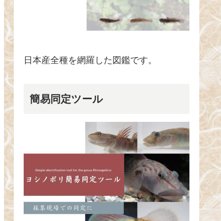
日本産全種を網羅した図鑑です。
簡易同定ツール