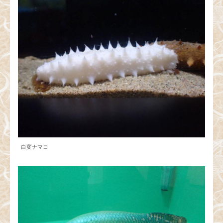
白変ナマコ