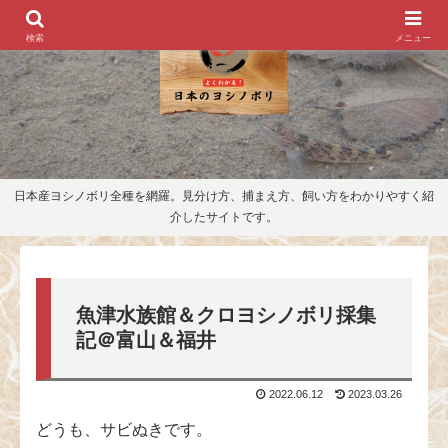
検索
メニュー
日本産ヨシノボリ全種を網羅。見分け方、捕まえ方、飼い方をわかりやすく紹
介したサイトです。
魚津水族館＆クロヨシノボリ採集
記＠富山＆福井
2022.06.12
2023.03.26
どうも、サビぬきです。