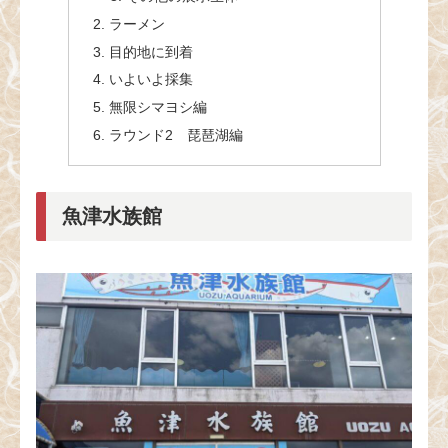
ラーメン
目的地に到着
いよいよ採集
無限シマヨシ編
ラウンド2 琵琶湖編
魚津水族館