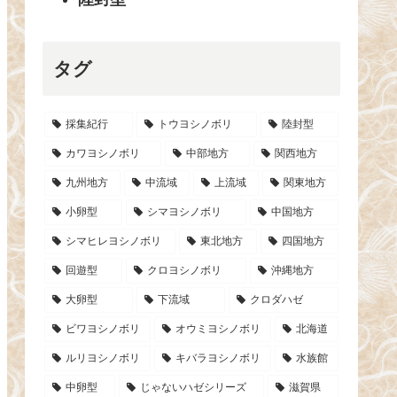
タグ
採集紀行
トウヨシノボリ
陸封型
カワヨシノボリ
中部地方
関西地方
九州地方
中流域
上流域
関東地方
小卵型
シマヨシノボリ
中国地方
シマヒレヨシノボリ
東北地方
四国地方
回遊型
クロヨシノボリ
沖縄地方
大卵型
下流域
クロダハゼ
ビワヨシノボリ
オウミヨシノボリ
北海道
ルリヨシノボリ
キバラヨシノボリ
水族館
中卵型
じゃないハゼシリーズ
滋賀県