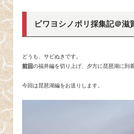
ビワヨシノボリ採集記＠滋賀
どうも、サビぬきです。
前回
の福井編を切り上げ、夕方に琵琶湖に到
今回は琵琶湖編をお送りします。