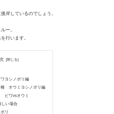
に接岸しているのでしょう。
スルー。
集を行います。
次
ビワヨシノボリ編
有種 オウミヨシノボリ編
 ビワvsオウミ
難しい場合
ノボリ