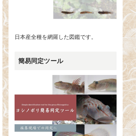
日本産全種を網羅した図鑑です。
簡易同定ツール