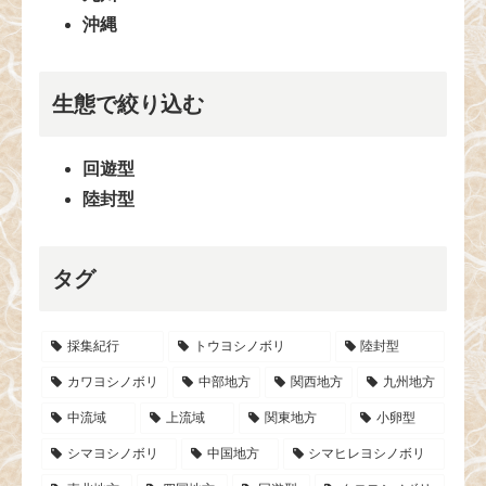
沖縄
生態で絞り込む
回遊型
陸封型
タグ
採集紀行
トウヨシノボリ
陸封型
カワヨシノボリ
中部地方
関西地方
九州地方
中流域
上流域
関東地方
小卵型
シマヨシノボリ
中国地方
シマヒレヨシノボリ