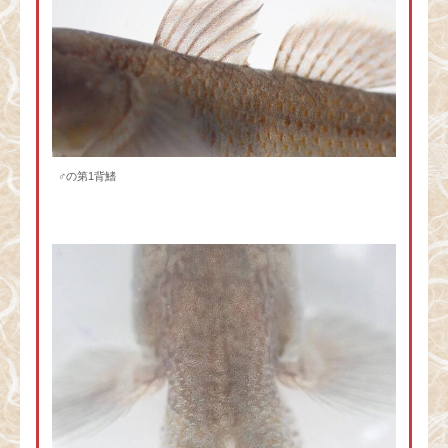
♂の第1背鰭