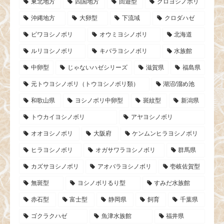
東北地方
四国地方
回遊型
クロヨシノボリ
沖縄地方
大卵型
下流域
クロダハゼ
ビワヨシノボリ
オウミヨシノボリ
北海道
ルリヨシノボリ
キバラヨシノボリ
水族館
中卵型
じゃないハゼシリーズ
滋賀県
福島県
元トウヨシノボリ（トウヨシノボリ類）
湖沼/溜め池
和歌山県
ヨシノボリ中卵型
斑紋型
新潟県
トウカイヨシノボリ
アヤヨシノボリ
オオヨシノボリ
大阪府
ケンムンヒラヨシノボリ
ヒラヨシノボリ
オガサワラヨシノボリ
群馬県
カズサヨシノボリ
アオバラヨシノボリ
壱岐佐賀型
無斑型
ヨシノボリるり型
すみだ水族館
赤石型
富士型
静岡県
飼育
千葉県
ゴクラクハゼ
魚津水族館
福井県