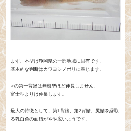
まず、本型は静岡県の一部地域に固有です。
基本的な判断はカワヨシノボリに準じます。
♂の第一背鰭は無斑型ほど伸長しません。
富士型よりは伸長します。
最大の特徴として、第1背鰭、第2背鰭、尻鰭を縁取
る乳白色の面積がやや広いようです。