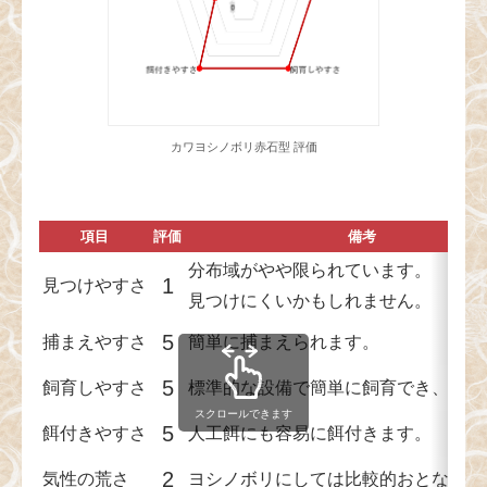
カワヨシノボリ赤石型 評価
項目
評価
備考
分布域がやや限られています。
1
見つけやすさ
見つけにくいかもしれません。
5
捕まえやすさ
簡単に捕まえられます。
5
飼育しやすさ
標準的な設備で簡単に飼育でき、丈夫
スクロールできます
5
餌付きやすさ
人工餌にも容易に餌付きます。
2
気性の荒さ
ヨシノボリにしては比較的おとなしめ