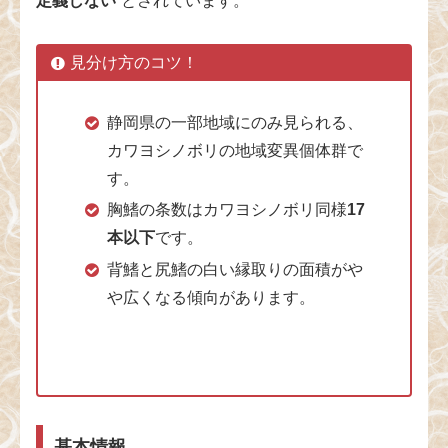
定義しない
“とされています。
見分け方のコツ！
静岡県の一部地域にのみ見られる、
カワヨシノボリの地域変異個体群で
す。
胸鰭の条数はカワヨシノボリ同様
17
本以下
です。
背鰭と尻鰭の白い縁取りの面積がや
や広くなる傾向があります。
基本情報