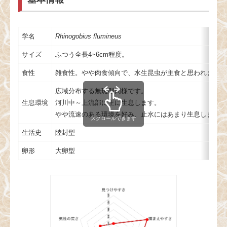
学名
Rhinogobius flumineus
サイズ
ふつう全長4~6cm程度。
食性
雑食性。やや肉食傾向で、水生昆虫が主食と思われます。
広域分布する無斑型同様です。
生息環境
河川中～上流部に主に生息します。
やや流速のある環境を好み、止水にはあまり生息しません
スクロールできます
生活史
陸封型
卵形
大卵型