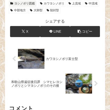
ヨシノボリ図鑑
カワヨシノボリ
上流域
中流域
中部地方
大卵型
陸封型
シェアする
X
LINE
コピー
カワヨシノボリ富士型
和歌山県遠征後日譚 シマヒレヨシ
ノボリとシマヨシノボリのその後
コメント