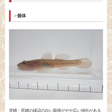
♂個体
背鰭・尻鰭の縁辺の白い面積がやや広い傾向がある