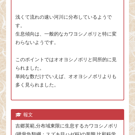
浅くて流れの速い河川に分布しているようで
す。
生息傾向は、一般的なカワヨシノボリと特に変
わらないようです。
このポイントではオオヨシノボリと同所的に見
られました。
単純な数だけでいえば、オオヨシノボリよりも
多く見られました。
報文
吉郷英範,分布域東限に生息するカワヨシノボリ
(硬骨魚類綱：スズキ目ハゼ科)の形態,比和科学