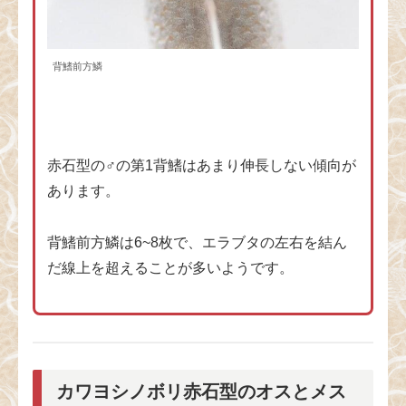
背鰭前方鱗
赤石型の♂の第1背鰭はあまり伸長しない傾向が
あります。
背鰭前方鱗は6~8枚で、エラブタの左右を結ん
だ線上を超えることが多いようです。
カワヨシノボリ赤石型のオスとメス