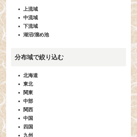
上流域
中流域
下流域
湖沼/溜め池
分布域で絞り込む
北海道
東北
関東
中部
関西
中国
四国
九州