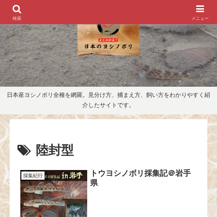
検索
メニュー
日本産ヨシノボリ全種を網羅。見分け方、捕まえ方、飼い方をわかりやすく紹
介したサイトです。
陸封型
トウヨシノボリ採集記＠岩手
採集紀行
県