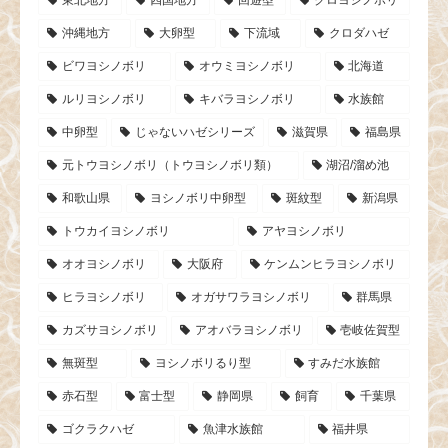
東北地方
四国地方
回遊型
クロヨシノボリ
沖縄地方
大卵型
下流域
クロダハゼ
ビワヨシノボリ
オウミヨシノボリ
北海道
ルリヨシノボリ
キバラヨシノボリ
水族館
中卵型
じゃないハゼシリーズ
滋賀県
福島県
元トウヨシノボリ（トウヨシノボリ類）
湖沼/溜め池
和歌山県
ヨシノボリ中卵型
斑紋型
新潟県
トウカイヨシノボリ
アヤヨシノボリ
オオヨシノボリ
大阪府
ケンムンヒラヨシノボリ
ヒラヨシノボリ
オガサワラヨシノボリ
群馬県
カズサヨシノボリ
アオバラヨシノボリ
壱岐佐賀型
無斑型
ヨシノボリるり型
すみだ水族館
赤石型
富士型
静岡県
飼育
千葉県
ゴクラクハゼ
魚津水族館
福井県