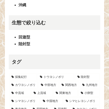
沖縄
生態で絞り込む
回遊型
陸封型
タグ
採集紀行
トウヨシノボリ
陸封型
カワヨシノボリ
中部地方
関西地方
九州地方
中流域
上流域
関東地方
小卵型
シマヨシノボリ
中国地方
シマヒレヨシノボリ