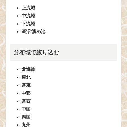
上流域
中流域
下流域
湖沼/溜め池
分布域で絞り込む
北海道
東北
関東
中部
関西
中国
四国
九州