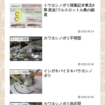
トウヨシノボリ採集記＠東北4
採集紀行
県 疾走!フルスロットル奥の細
道
2025.08.14
カワヨシノボリ不明型
ヨシノボリ図鑑
2025.02.06
イシガキパイヌキバラヨシノ
ヨシノボリ図鑑
ボリ
2025.02.06
カワヨシノボリ赤石型
ヨシノボリ図鑑