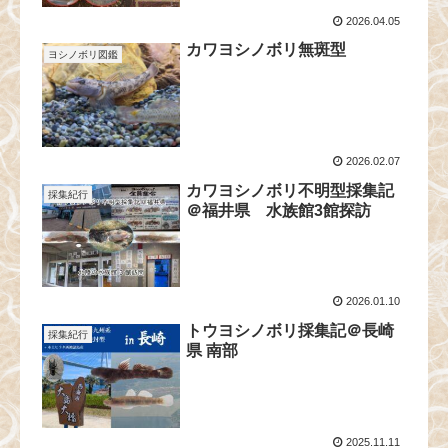
2026.04.05
カワヨシノボリ無斑型
ヨシノボリ図鑑
2026.02.07
カワヨシノボリ不明型採集記
採集紀行
＠福井県 水族館3館探訪
2026.01.10
トウヨシノボリ採集記＠長崎
採集紀行
県 南部
2025.11.11