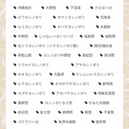
沖縄地方
大卵型
下流域
クロダハゼ
ビワヨシノボリ
オウミヨシノボリ
北海道
ルリヨシノボリ
キバラヨシノボリ
水族館
中卵型
じゃないハゼシリーズ
滋賀県
福島県
元トウヨシノボリ（トウヨシノボリ類）
湖沼/溜め池
和歌山県
ヨシノボリ中卵型
斑紋型
新潟県
トウカイヨシノボリ
アヤヨシノボリ
オオヨシノボリ
大阪府
ケンムンヒラヨシノボリ
ヒラヨシノボリ
オガサワラヨシノボリ
群馬県
カズサヨシノボリ
アオバラヨシノボリ
壱岐佐賀型
無斑型
ヨシノボリるり型
すみだ水族館
赤石型
富士型
静岡県
飼育
千葉県
ゴクラクハゼ
魚津水族館
福井県