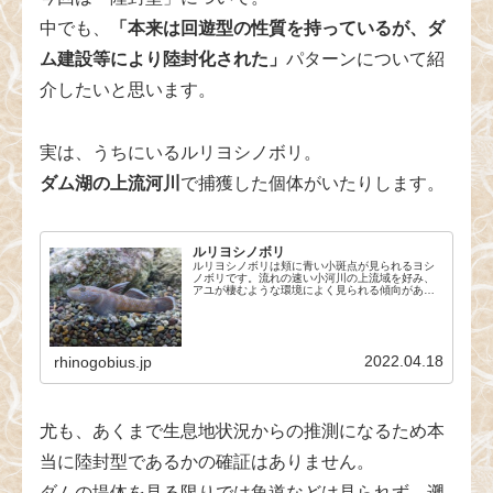
中でも、
「本来は回遊型の性質を持っているが、ダ
ム建設等により陸封化された」
パターンについて紹
介したいと思います。
実は、うちにいるルリヨシノボリ。
ダム湖の上流河川
で捕獲した個体がいたりします。
ルリヨシノボリ
ルリヨシノボリは頬に青い小斑点が見られるヨシ
ノボリです。流れの速い小河川の上流域を好み、
アユが棲むような環境によく見られる傾向があり
ます。
2022.04.18
rhinogobius.jp
尤も、あくまで生息地状況からの推測になるため本
当に陸封型であるかの確証はありません。
ダムの堤体を見る限りでは魚道などは見られず、遡