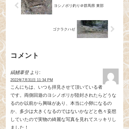
ヨシノボリ釣り＠群馬県 東部
ゴクラクハゼ
コメント
縞鰭葦登
より:
2022年7月31日 11:34 PM
こんにちは、いつも拝見させて頂いている者
です。両側回遊のヨシノボリが陸封されたらどうな
るのか以前から興味があり、本当に小卵になるの
か、多少は大きくなるのではないかなどと色々妄想
していたので実物の綺麗な写真を見れてスッキリし
ました！