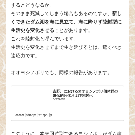
するとどうなるか。
そのまま死滅してしまう場合もあるのですが、
新し
くできたダム湖を海に見立て、海に降りず陸封型に
生活史を変化させる
ことがあります。
これを陸封化と呼んでいます。
生活史を変化させてまで生き延びるとは、驚くべき
適応力です。
オオヨシノボリでも、同様の報告があります。
吉野川におけるオオヨシノボリ個体群の
遺伝的分化および陸封化
J-STAGE
www.jstage.jst.go.jp
このように、本来回遊型であるヨシノボリがダム建