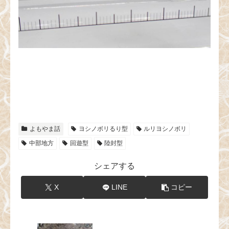
よもやま話
ヨシノボリるり型
ルリヨシノボリ
中部地方
回遊型
陸封型
シェアする
X
LINE
コピー