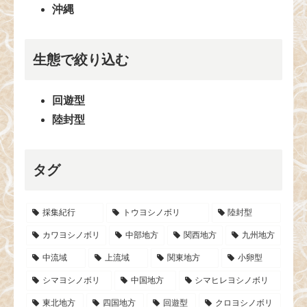
沖縄
生態で絞り込む
回遊型
陸封型
タグ
採集紀行
トウヨシノボリ
陸封型
カワヨシノボリ
中部地方
関西地方
九州地方
中流域
上流域
関東地方
小卵型
シマヨシノボリ
中国地方
シマヒレヨシノボリ
東北地方
四国地方
回遊型
クロヨシノボリ