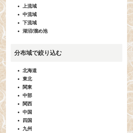
上流域
中流域
下流域
湖沼/溜め池
分布域で絞り込む
北海道
東北
関東
中部
関西
中国
四国
九州